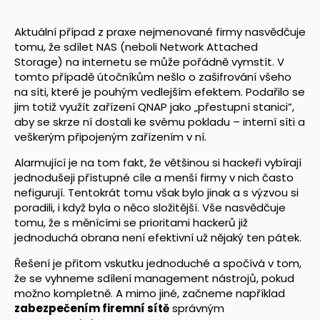
Aktuální případ z praxe nejmenované firmy nasvědčuje
tomu, že sdílet NAS (neboli Network Attached
Storage) na internetu se může pořádně vymstít. V
tomto případě útočníkům nešlo o zašifrování všeho
na síti, které je pouhým vedlejším efektem. Podařilo se
jim totiž využít zařízení QNAP jako „přestupní stanici”,
aby se skrze ní dostali ke svému pokladu – interní síti a
veškerým připojeným zařízením v ní.
Alarmující je na tom fakt, že většinou si hackeři vybírají
jednodušeji přístupné cíle a menší firmy v nich často
nefigurují. Tentokrát tomu však bylo jinak a s výzvou si
poradili, i když byla o něco složitější. Vše nasvědčuje
tomu, že s měnícími se prioritami hackerů již
jednoduchá obrana není efektivní už nějaký ten pátek.
Řešení je přitom vskutku jednoduché a spočívá v tom,
že se vyhneme sdílení management nástrojů, pokud
možno kompletně. A mimo jiné, začneme například
zabezpečením firemní sítě
správným