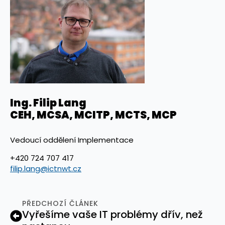
Ing. Filip Lang
CEH, MCSA, MCITP, MCTS, MCP
Vedoucí oddělení Implementace
+420 724 707 417
filip.lang@ictnwt.cz
PŘEDCHOZÍ ČLÁNEK
Vyřešíme vaše IT problémy dřív, než