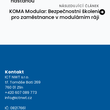
nastanou
NÁSLEDUJÍCÍ ČLÁNEK
KOMA Modular: Bezpečnostní školení
pro zaměstnance v modulárním ráji
Kontakt
ICT NWT s.r.o.
tř. Tomáše Bati 269
760 01 Zlín
+420 607 089 773
info@ictnwt.cz
IČ: 08217661