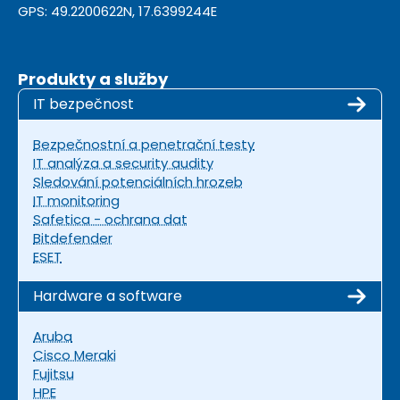
GPS: 49.2200622N, 17.6399244E
Produkty a služby
IT bezpečnost
Bezpečnostní a penetrační testy
IT analýza a security audity
Sledování potenciálních hrozeb
IT monitoring
Safetica - ochrana dat
Bitdefender
ESET
Hardware a software
Aruba
Cisco Meraki
Fujitsu
HPE