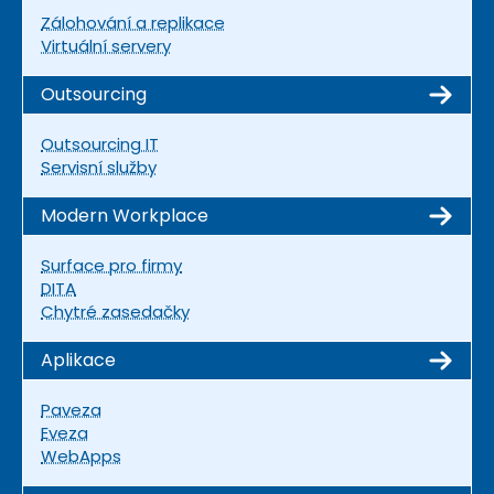
Zálohování a replikace
Virtuální servery
Outsourcing
Outsourcing IT
Servisní služby
Modern Workplace
Surface pro firmy
DITA
Chytré zasedačky
Aplikace
Paveza
Eveza
WebApps