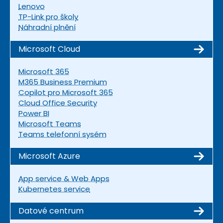
Lenovo
TP-Link pro školy
Náhradní plnění
Microsoft Cloud
Microsoft 365
M365 Business Premium
Copilot pro Microsoft 365
Cloud Office Security
Power BI
Microsoft Teams
Teams telefonní sysém
Microsoft Azure
App service & Web Apps
Kubernetes service
Datové centrum