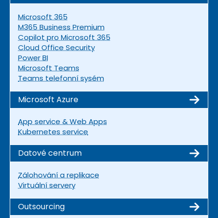
Microsoft 365
M365 Business Premium
Copilot pro Microsoft 365
Cloud Office Security
Power BI
Microsoft Teams
Teams telefonní sysém
Microsoft Azure
App service & Web Apps
Kubernetes service
Datové centrum
Zálohování a replikace
Virtuální servery
Outsourcing