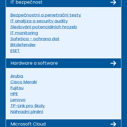
IT bezpečnost
Bezpečnostní a penetrační testy
IT analýza a security audity
Sledování potenciálních hrozeb
IT monitoring
Safetica - ochrana dat
Bitdefender
ESET
Hardware a software
Aruba
Cisco Meraki
Fujitsu
HPE
Lenovo
TP-Link pro školy
Náhradní plnění
Microsoft Cloud