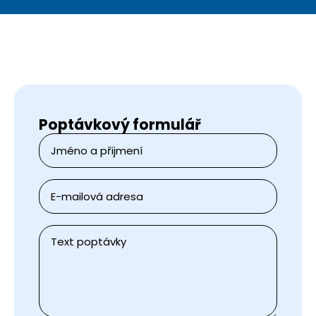
Poptávkový formulář
Jméno
a
přijmení
*
E-
mail
*
Zpráva
*