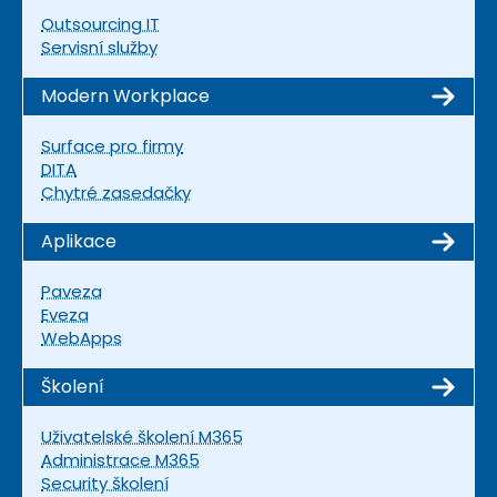
Outsourcing IT
Servisní služby
Modern Workplace
Surface pro firmy
DITA
Chytré zasedačky
Aplikace
Paveza
Eveza
WebApps
Školení
Uživatelské školení M365
Administrace M365
Security školení