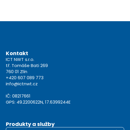
Kontakt
ICT NWT s.r.o.
tř. Tomáše Bati 269
760 01 Zlín
+420 607 089 773
info@ictnwt.cz
IČ: 08217661
GPS: 49.2200622N, 17.6399244E
Produkty a služby