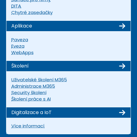
DITA
Chytré zasedačky
Aplikace
Paveza
Eveza
WebApps
Školení
Uživatelské školení M365
Administrace M365
Security školení
Školení práce s AI
Digitalizace a IoT
Více informací