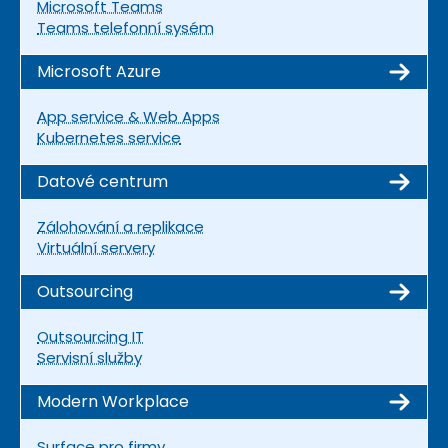
Microsoft Teams
Teams telefonní sysém
Microsoft Azure
App service & Web Apps
Kubernetes service
Datové centrum
Zálohování a replikace
Virtuální servery
Outsourcing
Outsourcing IT
Servisní služby
Modern Workplace
Surface pro firmy