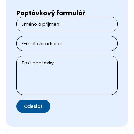
Poptávkový formulář
Jméno
a
přijmení
*
E-
mail
*
Zpráva
*
Odeslat