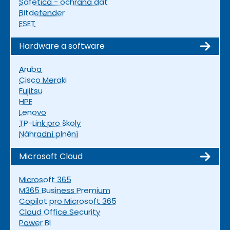
Safetica - ochrana dat
Bitdefender
ESET
Hardware a software
Aruba
Cisco Meraki
Fujitsu
HPE
Lenovo
TP-Link pro školy
Náhradní plnění
Microsoft Cloud
Microsoft 365
M365 Business Premium
Copilot pro Microsoft 365
Cloud Office Security
Power BI