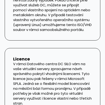
nehrozil žádný výpadek. Pokud chcete plně
využívat služeb DC, můžete se připojit
pomocí vlastního spojení na optickém nebo
metalickém okruhu. V případě testování
vlastního vytvořeného operačního systému
(upravený Linux) umožňujeme tento ISO/VHD
soubor v rámci samoobslužného portálu.
Licence
V rámci Datového centra DC SILO vám na
vaše virtuální servery zpracujeme návrh
správného pokrytí vhodnými licencemi. Tyto
licence jsou pak řešeny v rámci Microsoft
SPLA. Jedná se o flexibilní model licencování
na měsíční bázi formou pronájmu. V případě
potřeby je však možné pro tyto virtuální
servery využívat i licence vlastní nebo třetích
stran.