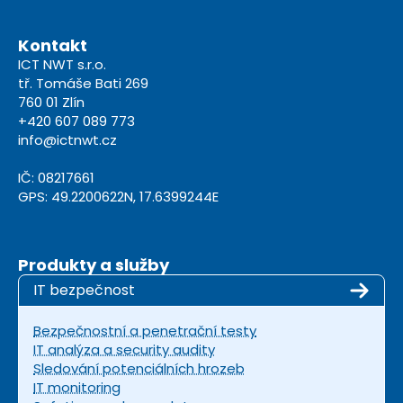
Kontakt
ICT NWT s.r.o.
tř. Tomáše Bati 269
760 01 Zlín
+420 607 089 773
info@ictnwt.cz
IČ: 08217661
GPS: 49.2200622N, 17.6399244E
Produkty a služby
IT bezpečnost
Bezpečnostní a penetrační testy
IT analýza a security audity
Sledování potenciálních hrozeb
IT monitoring