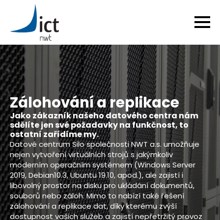
Zálohování a replikace
Jako zákazník našeho datového centra nám
sdělíte jen své požadavky na funkčnost, to
ostatní zařídíme my.
Datové centrum Silo společnosti NWT a.s. umožňuje
nejen vytvoření virtuálních strojů s jakýmkoliv
moderním operačním systémem (Windows Server
2019, Debian10.3, Ubuntu 19.10, apod.), ale zajistí i
libovolný prostor na disku pro ukládání dokumentů,
souborů nebo záloh. Mimo to nabízí také řešení
zálohování a replikace dat, díky kterému zvýší
dostupnost vašich služeb a zajistí nepřetržitý provoz