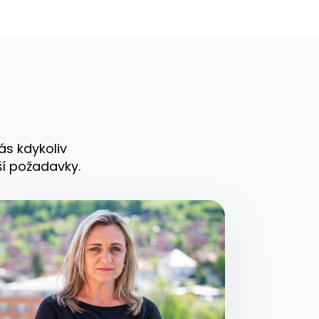
ás kdykoliv
ší požadavky.