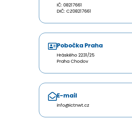
IČ: 08217661
DIČ: CZ08217661
Pobočka Praha
Hráského 2231/25
Praha Chodov
E-mail
info@ictnwt.cz