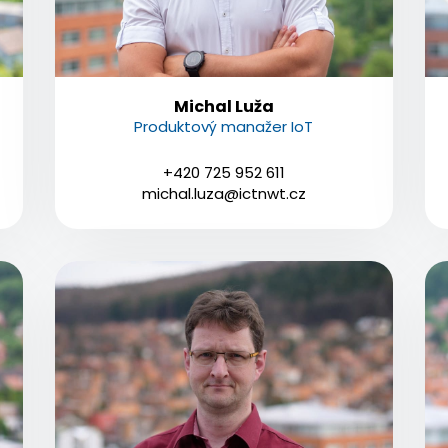
Michal Luža
Produktový manažer IoT
+420 725 952 611
michal.luza@ictnwt.cz