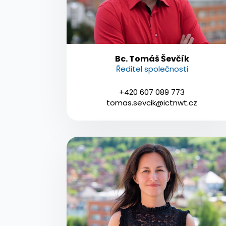
Bc. Tomáš Ševčík
Ředitel společnosti
+420 607 089 773
tomas.sevcik@ictnwt.cz