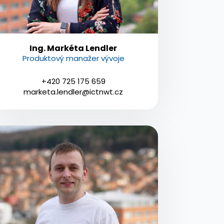
Ing. Markéta Lendler
Produktový manažer vývoje
+420 725 175 659
marketa.lendler@ictnwt.cz