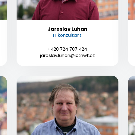
Jaroslav Luhan
IT konzultant
+420 724 707 424
jaroslav.luhan@ictnwt.cz