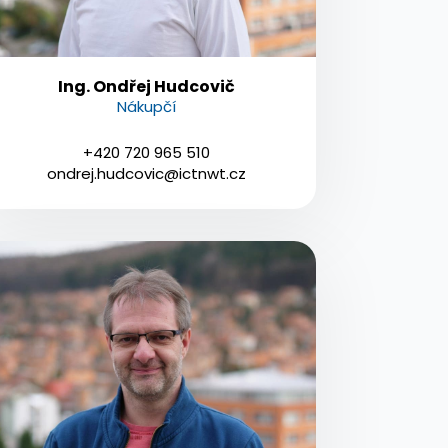
Ing. Ondřej Hudcovič
Nákupčí
+420 720 965 510
ondrej.hudcovic@ictnwt.cz