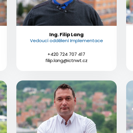
Ing. Filip Lang
Vedoucí oddělení Implementace
+420 724 707 417
filip.lang@ictnwt.cz