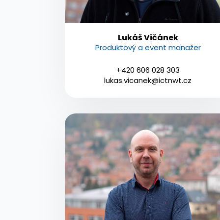
Lukáš Vičánek
Produktový a event manažer
+420 606 028 303
lukas.vicanek@ictnwt.cz