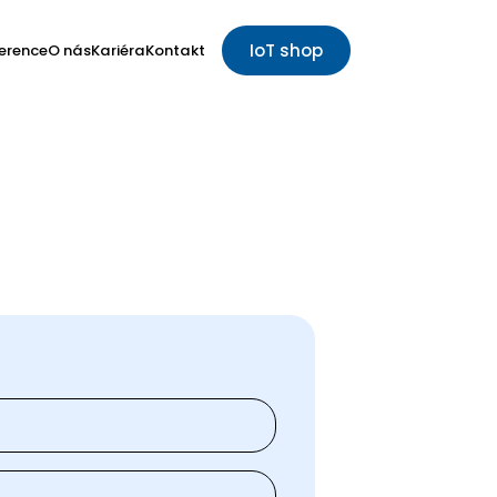
IoT shop
erence
O nás
Kariéra
Kontakt