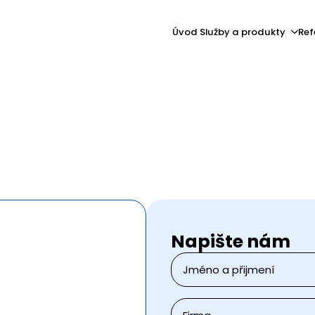
Úvod
Služby a produkty
Ref
Napište nám
Jméno
a
přijmení
*
Firma