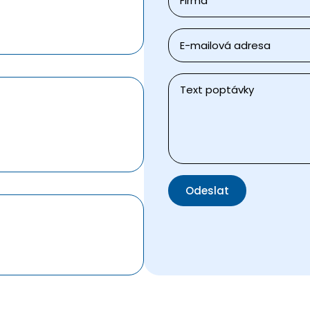
E-
mail
*
Zpráva
*
Odeslat