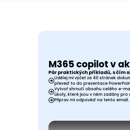
M365 copilot v ak
Pár praktických příkladů, s čím s
Udělej mi výčet ze 40 stránek dok
převeď to do prezentace PowerPoin
Vytvoř shrnutí obsahu celého e-mai
úkoly, které jsou v něm zadány pro
Připrav mi odpověď na tento email.