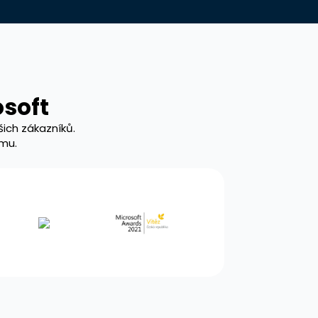
osoft
ich zákazníků.
rmu.