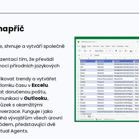
napříč
e, shrnuje a vytváří společně
zentací tím, že převádí
cí přírodních jazykových
kovat trendy a vytvářet
 zlomku času v
Excelu
.
at doručenou poštu,
munikaci v
Outlooku.
hůzek s okamžitými
nverzace. Funguje i jako
áhá vývojářům všech úrovní
 kódem, představující dvě
tual Agents.