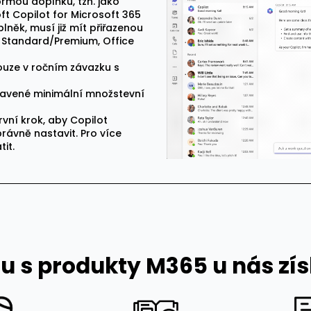
rmou doplňku, tzn. jako
ft Copilot for Microsoft 365
plněk, musí již mít přiřazenou
s Standard/Premium, Office
pouze v ročním závazku s
stavené minimální množstevní
vní krok, aby Copilot
rávně nastavit. Pro více
it.
u s produkty M365 u nás zí