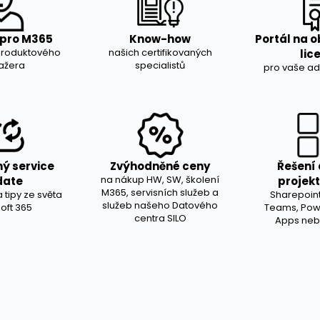
 pro M365
Know-how
Portál na 
produktového
našich certifikovaných
lic
ažera
specialistů
pro vaše ad
ný service
Zvýhodněné ceny
Řešení 
na nákup HW, SW, školení
date
projek
M365, servisních služeb a
 tipy ze světa
Sharepoint
služeb našeho Datového
oft 365
Teams, Powe
centra SILO
Apps neb