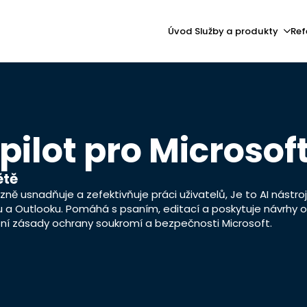
Úvod
Služby a produkty
Ref
pilot pro Microsof
ětě
azně usnadňuje a zefektivňuje práci uživatelů, Je to AI nástr
tu a Outlooku. Pomáhá s psaním, editací a poskytuje návrhy o
ktní zásady ochrany soukromí a bezpečnosti Microsoft.