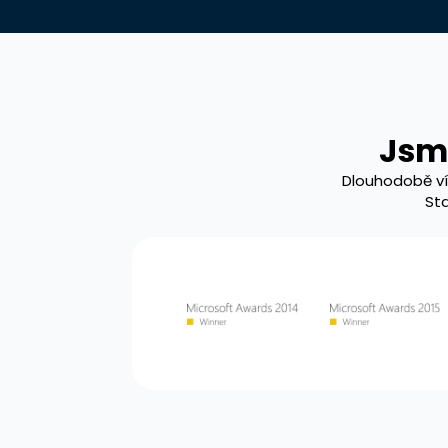
Jsme
Dlouhodobě ví
Sta