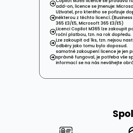
Copilot M365 licence se prodává fo
add-on, licence se jmenuje: Microso
Uživatel, pro kterého se pořizuje do
některou z těchto licencí.:(Busines
365 E3/E5, Microsoft 365 E3/E5)
Licenci Copilot M365 lze zakoupit 
roční platbou, tzn. na rok dopředu.
Lze zakoupit od 1ks, tzn. nejsou na
odběry jako tomu bylo doposud.
samotné zakoupení licence je jen pr
správně fungoval, je potřeba vše sp
informací se na nás neváhejte obrát
Spol