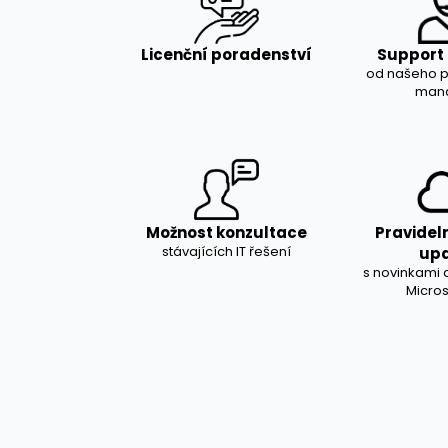
Licenční poradenství
Support
od našeho 
man
Možnost konzultace
Pravidel
stávajících IT řešení
up
s novinkami a
Micros