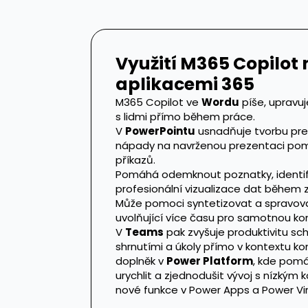
Využití M365 Copilot 
aplikacemi 365
M365 Copilot ve
Wordu
píše, upravuj
s lidmi přímo během práce.
V
PowerPointu
usnadňuje tvorbu pre
nápady na navrženou prezentaci pomo
příkazů.
Pomáhá odemknout poznatky, identifi
profesionální vizualizace dat během
Může pomoci syntetizovat a spravov
uvolňující více času pro samotnou ko
V
Teams
pak zvyšuje produktivitu sc
shrnutími a úkoly přímo v kontextu ko
doplněk v
Power Platform
, kde pom
urychlit a zjednodušit vývoj s nízkým
nové funkce v Power Apps a Power Vir