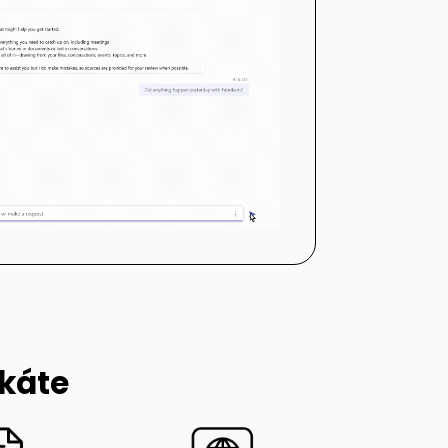
skáte