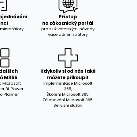
objednávání
Přístup
encí
na zákaznický portál
ministrátory
pro s uživatelskými návody
vaše administrátory
dalších
Kdykoliv si od nás také
tů M365
můžete přikoupit
, Microsoft
Implementace Microsoft
r BI, Power
365,
o Planner
Školení Microsoft 365,
Zálohování Microsoft 365,
Servisní služby