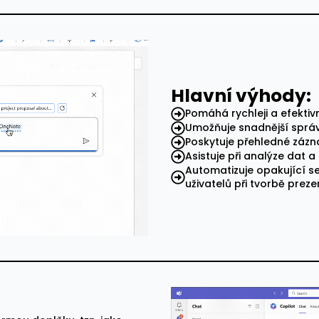
Hlavní výhody:
Pomáhá rychleji a efektiv
Umožňuje snadnější sprá
Poskytuje přehledné zázn
Asistuje při analýze dat a 
Automatizuje opakující se
uživatelů při tvorbě preze