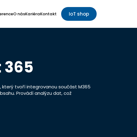
IoT shop
erence
O nás
Kariéra
Kontakt
t 365
oj, který tvoří integrovanou součást M365
bsahu. Provádí analýzu dat, což