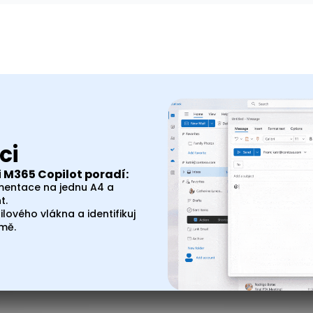
ci
i M365 Copilot poradí:
umentace na jednu A4 a
t.
lového vlákna a identifikuj
 mě.