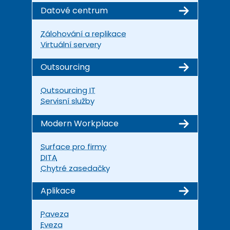
Datové centrum
Zálohování a replikace
Virtuální servery
Outsourcing
Outsourcing IT
Servisní služby
Modern Workplace
Surface pro firmy
DITA
Chytré zasedačky
Aplikace
Paveza
Eveza