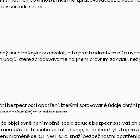
i v souladu s nimi.
ný souhlas kdykoliv odvolat, a to prostřednictvím níže uve
 údajů, které zpracováváme na jiném právním základu, než j
zační bezpečností opatření, kterými spravované údaje chrání
i neoprávněným zveřejněním.
, že objektivně není možné zcela zaručit bezpečnost Vašich 
m nemůže třetí osoba získat přístup, nemohou být zkopírov
í. Nicméně se ICT NWT s.r.o. snaží bezpečnostní opatření p