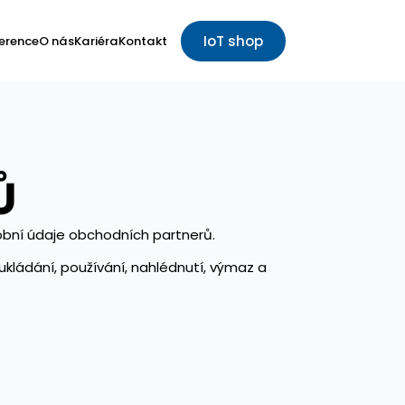
IoT shop
erence
O nás
Kariéra
Kontakt
Ů
ní údaje obchodních partnerů.
kládání, používání, nahlédnutí, výmaz a