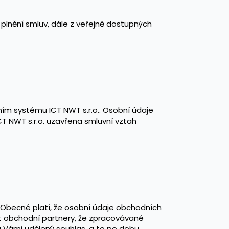
 plnění smluv, dále z veřejně dostupných
ím systému ICT NWT s.r.o.. Osobní údaje
T NWT s.r.o. uzavřena smluvní vztah
. Obecné platí, že osobní údaje obchodních
it obchodní partnery, že zpracovávané
a Vámi udělený souhlas, a to po dobu