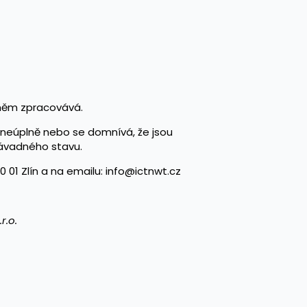
 něm zpracovává.
i neúplně nebo se domnívá, že jsou
závadného stavu.
01 Zlín a na emailu: info@ictnwt.cz
r.o.