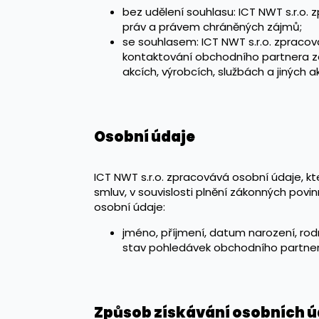
bez udělení souhlasu: ICT NWT s.r.o.
práv a právem chráněných zájmů;
se souhlasem: ICT NWT s.r.o. zprac
kontaktování obchodního partnera z
akcích, výrobcích, službách a jiných ak
Osobní údaje
ICT NWT s.r.o. zpracovává osobní údaje, kt
smluv, v souvislosti plnění zákonných pov
osobní údaje:
jméno, příjmení, datum narození, rodné
stav pohledávek obchodního partner
Způsob získávání osobních ú