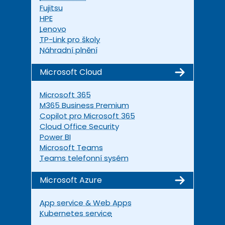
Fujitsu
HPE
Lenovo
TP-Link pro školy
Náhradní plnění
Microsoft Cloud
Microsoft 365
M365 Business Premium
Copilot pro Microsoft 365
Cloud Office Security
Power BI
Microsoft Teams
Teams telefonní sysém
Microsoft Azure
App service & Web Apps
Kubernetes service