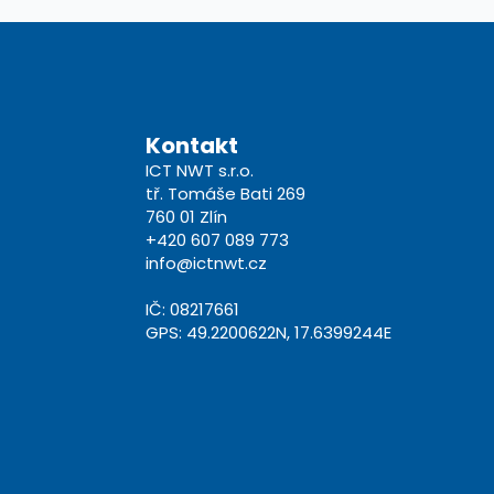
Kontakt
ICT NWT s.r.o.
tř. Tomáše Bati 269
760 01 Zlín
+420 607 089 773
info@ictnwt.cz
IČ: 08217661
GPS: 49.2200622N, 17.6399244E