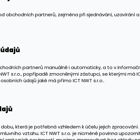
 od obchodních partnerů, zejména při sjednávání, uzavírání a
 údajů
bchodních partnerů manuálně i automaticky, a to v informačn
WT s.r.o., popřípadě zmocněnými zástupci, se kterými má IC
 osobních údajů jaké má přímo ICT NWT s.r.o..
dajů
 dobu, která je potřebná vzhledem k účelu jejich zpracování
mluvního vztahu. ICT NWT s.r.o. je nicméně povinna upozorn
nění smluvních povinností, musíme zpracovávat bez ohledu n