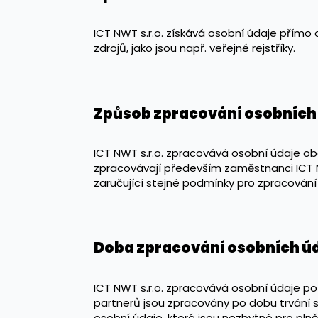
ICT NWT s.r.o. získává osobní údaje přímo
zdrojů, jako jsou např. veřejné rejstříky.
Způsob zpracování osobních
ICT NWT s.r.o. zpracovává osobní údaje o
zpracovávají především zaměstnanci ICT N
zaručující stejné podmínky pro zpracování
Doba zpracování osobních ú
ICT NWT s.r.o. zpracovává osobní údaje po
partnerů jsou zpracovány po dobu trvání s
osobní údaje, které jsou nezbytné pro pl