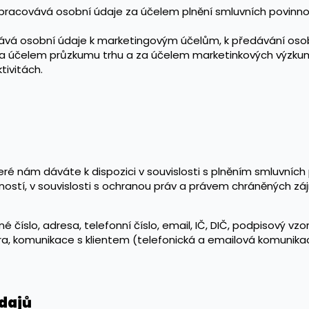
 zpracovává osobní údaje za účelem plnění smluvních povinno
ovává osobní údaje k marketingovým účelům, k předávání os
a účelem průzkumu trhu a za účelem marketinkových výzkumů
tivitách.
eré nám dáváte k dispozici v souvislosti s plněním smluvních 
inností, v souvislosti s ochranou práv a právem chráněných 
 číslo, adresa, telefonní číslo, email, IČ, DIČ, podpisový vzor
a, komunikace s klientem (telefonická a emailová komunik
dajů