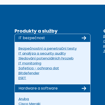
Produkty a služby
IT bezpečnost
Bezpečnostní a penetrační testy
IT analýza a security audity
Sledování potenciálních hrozeb
IT monitoring
Safetica - ochrana dat
Bitdefender
ESET
Hardware a software
Aruba
Cisco Meraki