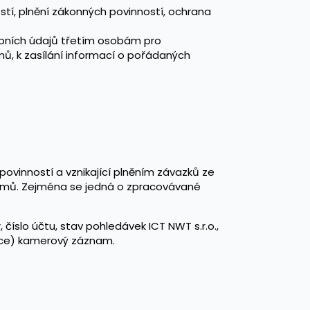
stí, plnění zákonných povinností, ochrana
obních údajů třetím osobám pro
, k zasílání informací o pořádaných
povinností a vznikající plněním závazků ze
zájmů. Zejména se jedná o zpracovávané
, číslo účtu, stav pohledávek ICT NWT s.r.o.,
ace) kamerový záznam.