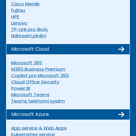
Cisco Meraki
Fujitsu
HPE
Lenovo
TP-Link pro školy
Náhradní plnění
Microsoft Cloud
Microsoft 365
M365 Business Premium
Copilot pro Microsoft 365
Cloud Office Security
Power BI
Microsoft Teams
Teams telefonní sysém
Microsoft Azure
App service & Web Apps
Kubernetes service