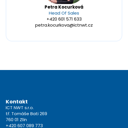
Petra Kocurková
Head Of Sales
+420 601 571 633
petra.kocurkova@ictnwt.cz
Kontakt
ICT NWT s.r.o.
tř. Tomáše Bati 269
760 01 Zlín
+420 607 089 773