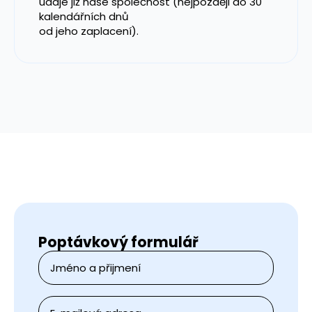
údaje již naše společnost (nejpozději do 30
kalendářních dnů
od jeho zaplacení).
Poptávkový formulář
Jméno
a
přijmení
*
E-
mail