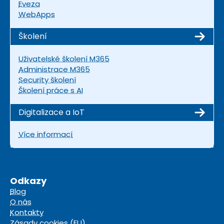
Eveza
WebApps
Školení
Uživatelské školení M365
Administrace M365
Security školení
Školení práce s AI
Digitalizace a IoT
Více informací
Odkazy
Blog
O nás
Kontakty
Zásady cookies (EU)