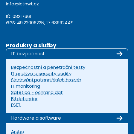
info@ictnwt.cz
IČ: 08217661
GPS: 49.2200622N, 17.6399244E
Produkty a služby
IT bezpečnost
Bezpečnostní a penetrační testy
IT analýza a security audity
Sledování potenciálních hrozeb
IT monitoring
Safetica - ochrana dat
Bitdefender
ESET
Hardware a software
Aruba