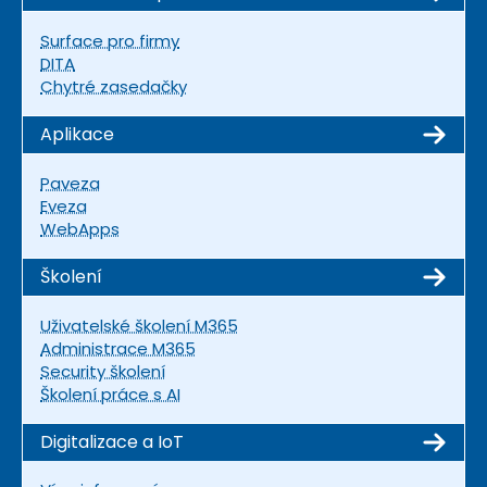
Surface pro firmy
DITA
Chytré zasedačky
Aplikace
Paveza
Eveza
WebApps
Školení
Uživatelské školení M365
Administrace M365
Security školení
Školení práce s AI
Digitalizace a IoT