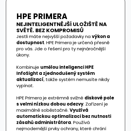
HPE PRIMERA
NEJINTELIGENTNĚJŠÍ ULOŽIŠTĚ NA
SVĚTĚ. BEZ KOMPROMISŮ
Jestli máte nejvyšší požadavky na
výkon a
dostupnost
. HPE Primera je určená přesně
pro vás. Jde o řešení pro ty nejnáročnější
úkony.
Kombinuje
umělou inteligenci HPE
InfoSight a zjednodušený systém
aktualizací
, takže systém nemusíte nikdy
vypínat.
HPE Primera je extrémně svižné
diskové pole
s velmi nízkou dobou odezvy
. Zařízení je
maximálně soběstačné.
Využívá
automatickou optimalizaci bez nutnosti
zásahů administrátora
. Používá
nejmodernější prvky ochrany, které chrání