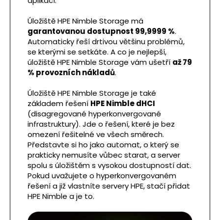
aplikací.
Úložiště HPE Nimble Storage má
garantovanou dostupnost 99,9999 %
.
Automaticky řeší drtivou většinu problémů,
se kterými se setkáte. A co je nejlepší,
úložiště HPE Nimble Storage vám ušetří
až 79
% provozních nákladů
.
Úložiště HPE Nimble Storage je také
základem řešení
HPE Nimble dHCI
(disagregované hyperkonvergované
infrastruktury). Jde o řešení, které je bez
omezení řešitelné ve všech směrech.
Představte si ho jako automat, o který se
prakticky nemusíte vůbec starat, a server
spolu s úložištěm s vysokou dostupností dat.
Pokud uvažujete o hyperkonvergovaném
řešení a již vlastníte servery HPE, stačí přidat
HPE Nimble a je to.