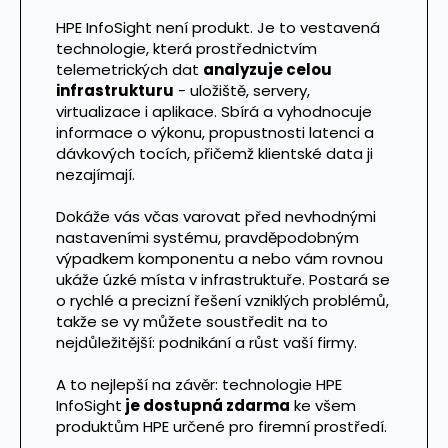
HPE InfoSight není produkt. Je to vestavená
technologie, která prostřednictvím
telemetrických dat
analyzuje celou
infrastrukturu
- uložiště, servery,
virtualizace i aplikace. Sbírá a vyhodnocuje
informace o výkonu, propustnosti latenci a
dávkových tocích, přičemž klientské data ji
nezajímají.
Dokáže vás včas varovat před nevhodnými
nastaveními systému, pravděpodobným
výpadkem komponentu a nebo vám rovnou
ukáže úzké místa v infrastruktuře. Postará se
o rychlé a precizní řešení vzniklých problémů,
takže se vy můžete soustředit na to
nejdůležitější: podnikání a růst vaší firmy.
A to nejlepší na závěr: technologie HPE
InfoSight
je dostupná zdarma
ke všem
produktům HPE určené pro firemní prostředí.