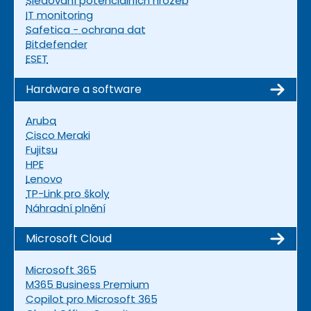
Sledování potenciálních hrozeb
IT monitoring
Safetica - ochrana dat
Bitdefender
ESET
Hardware a software
Aruba
Cisco Meraki
Fujitsu
HPE
Lenovo
TP-Link pro školy
Náhradní plnění
Microsoft Cloud
Microsoft 365
M365 Business Premium
Copilot pro Microsoft 365