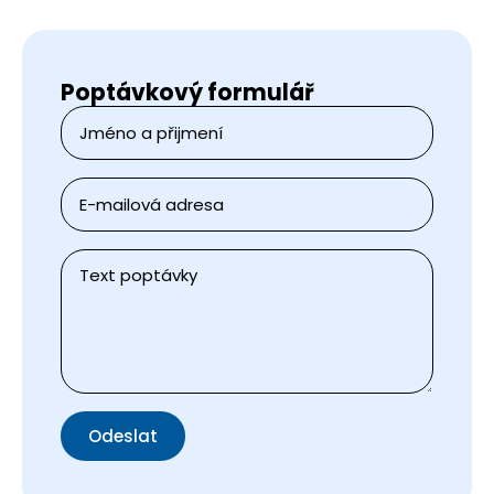
Poptávkový formulář
Jméno
a
přijmení
*
E-
mail
*
Zpráva
*
Odeslat