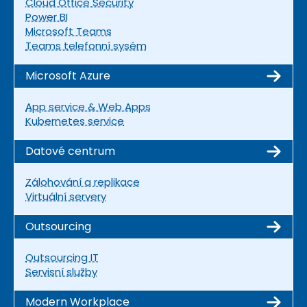
Cloud Office Security
Power BI
Microsoft Teams
Teams telefonní sysém
Microsoft Azure
App service & Web Apps
Kubernetes service
Datové centrum
Zálohování a replikace
Virtuální servery
Outsourcing
Outsourcing IT
Servisní služby
Modern Workplace