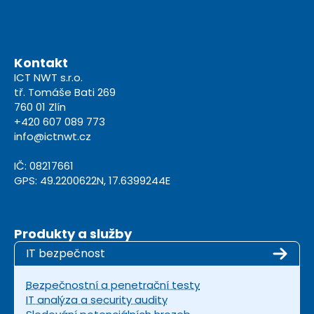
Kontakt
ICT NWT s.r.o.
tř. Tomáše Bati 269
760 01 Zlín
+420 607 089 773
info@ictnwt.cz
IČ: 08217661
GPS: 49.2200622N, 17.6399244E
Produkty a služby
IT bezpečnost
Bezpečnostní a penetrační testy
IT analýza a security audity