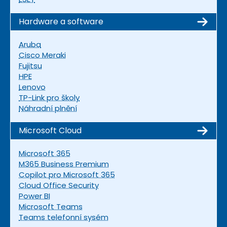
Hardware a software
Aruba
Cisco Meraki
Fujitsu
HPE
Lenovo
TP-Link pro školy
Náhradní plnění
Microsoft Cloud
Microsoft 365
M365 Business Premium
Copilot pro Microsoft 365
Cloud Office Security
Power BI
Microsoft Teams
Teams telefonní sysém