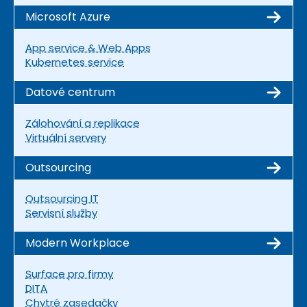
Microsoft Azure
App service & Web Apps
Kubernetes service
Datové centrum
Zálohování a replikace
Virtuální servery
Outsourcing
Outsourcing IT
Servisní služby
Modern Workplace
Surface pro firmy
DITA
Chytré zasedačky