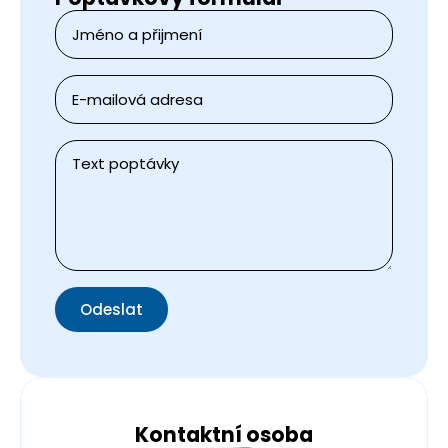
Jméno
a
přijmení
*
E-
mail
*
Zpráva
*
Odeslat
Kontaktní osoba