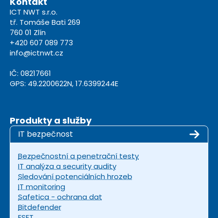
Kontakt
ICT NWT s.r.o.
tř. Tomáše Bati 269
760 01 Zlín
+420 607 089 773
info@ictnwt.cz
IČ: 08217661
GPS: 49.2200622N, 17.6399244E
Produkty a služby
IT bezpečnost
Bezpečnostní a penetrační testy
IT analýza a security audity
Sledování potenciálních hrozeb
IT monitoring
Safetica - ochrana dat
Bitdefender
ESET