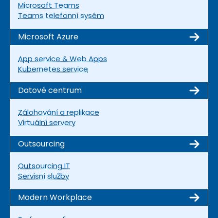
Microsoft Teams
Teams telefonní sysém
Microsoft Azure
App service & Web Apps
Kubernetes service
Datové centrum
Zálohování a replikace
Virtuální servery
Outsourcing
Outsourcing IT
Servisní služby
Modern Workplace