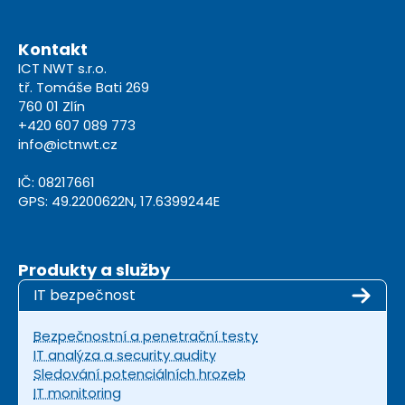
Kontakt
ICT NWT s.r.o.
tř. Tomáše Bati 269
760 01 Zlín
+420 607 089 773
info@ictnwt.cz
IČ: 08217661
GPS: 49.2200622N, 17.6399244E
Produkty a služby
IT bezpečnost
Bezpečnostní a penetrační testy
IT analýza a security audity
Sledování potenciálních hrozeb
IT monitoring