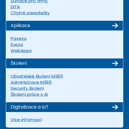
Surface pro firmy
DITA
Chytré zasedačky
Aplikace
Paveza
Eveza
WebApps
Školení
Uživatelské školení M365
Administrace M365
Security školení
Školení práce s AI
Digitalizace a IoT
Více informací