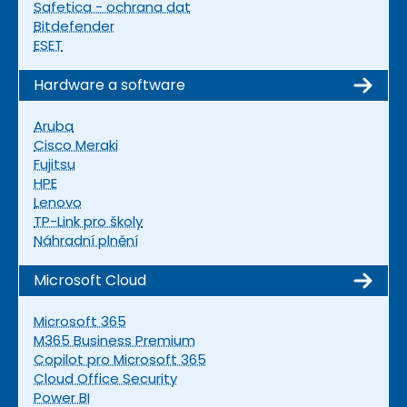
Safetica - ochrana dat
Bitdefender
ESET
Hardware a software
Aruba
Cisco Meraki
Fujitsu
HPE
Lenovo
TP-Link pro školy
Náhradní plnění
Microsoft Cloud
Microsoft 365
M365 Business Premium
Copilot pro Microsoft 365
Cloud Office Security
Power BI