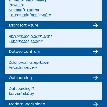
Power BI
Microsoft Teams
Teams telefonní sysém
Microsoft Azure
App service & Web Apps
Kubernetes service
Datové centrum
Zálohování a replikace
Virtuální servery
Outsourcing
Outsourcing IT
Servisní služby
Modern Workplace