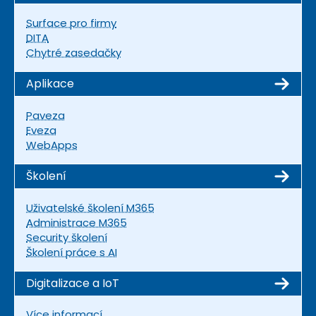
Surface pro firmy
DITA
Chytré zasedačky
Aplikace
Paveza
Eveza
WebApps
Školení
Uživatelské školení M365
Administrace M365
Security školení
Školení práce s AI
Digitalizace a IoT
Více informací