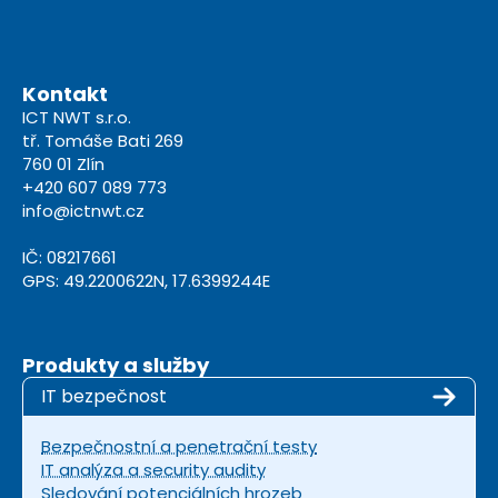
Kontakt
ICT NWT s.r.o.
tř. Tomáše Bati 269
760 01 Zlín
+420 607 089 773
info@ictnwt.cz
IČ: 08217661
GPS: 49.2200622N, 17.6399244E
Produkty a služby
IT bezpečnost
Bezpečnostní a penetrační testy
IT analýza a security audity
Sledování potenciálních hrozeb