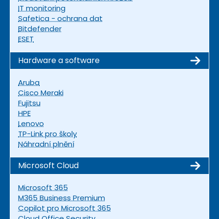
IT monitoring
Safetica - ochrana dat
Bitdefender
ESET
Hardware a software
Aruba
Cisco Meraki
Fujitsu
HPE
Lenovo
TP-Link pro školy
Náhradní plnění
Microsoft Cloud
Microsoft 365
M365 Business Premium
Copilot pro Microsoft 365
Cloud Office Security