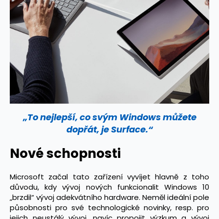
„To nejlepší, co svým Windows můžete
dopřát, je Surface.“
Nové schopnosti
Microsoft začal tato zařízení vyvíjet hlavně z toho
důvodu, kdy vývoj nových funkcionalit Windows 10
„brzdil“ vývoj adekvátního hardware. Neměl ideální pole
působnosti pro své technologické novinky, resp. pro
jejich neustálý vývoj, navíc propojit výzkum a vývoj