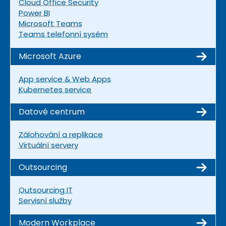
Cloud Office Security
Power BI
Microsoft Teams
Teams telefonní sysém
Microsoft Azure
App service & Web Apps
Kubernetes service
Datové centrum
Zálohování a replikace
Virtuální servery
Outsourcing
Outsourcing IT
Servisní služby
Modern Workplace