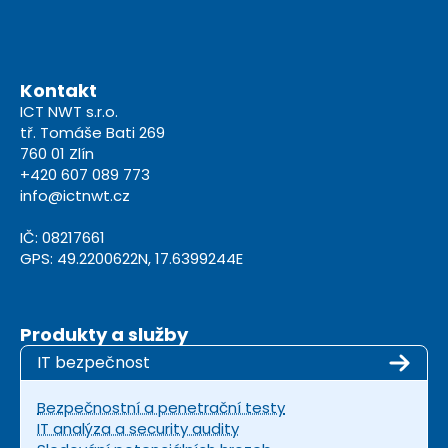
Kontakt
ICT NWT s.r.o.
tř. Tomáše Bati 269
760 01 Zlín
+420 607 089 773
info@ictnwt.cz
IČ: 08217661
GPS: 49.2200622N, 17.6399244E
Produkty a služby
IT bezpečnost
Bezpečnostní a penetrační testy
IT analýza a security audity