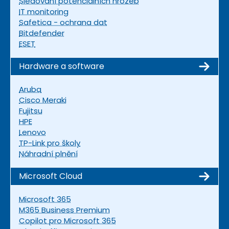
Sledování potenciálních hrozeb
IT monitoring
Safetica - ochrana dat
Bitdefender
ESET
Hardware a software
Aruba
Cisco Meraki
Fujitsu
HPE
Lenovo
TP-Link pro školy
Náhradní plnění
Microsoft Cloud
Microsoft 365
M365 Business Premium
Copilot pro Microsoft 365