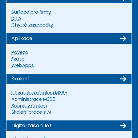
Surface pro firmy
DITA
Chytré zasedačky
Aplikace
Paveza
Eveza
WebApps
Školení
Uživatelské školení M365
Administrace M365
Security školení
Školení práce s AI
Digitalizace a IoT