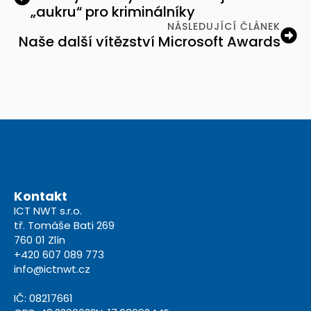
„aukru“ pro kriminálníky
NÁSLEDUJÍCÍ ČLÁNEK
Naše další vítězství Microsoft Awards
Kontakt
ICT NWT s.r.o.
tř. Tomáše Bati 269
760 01 Zlín
+420 607 089 773
info@ictnwt.cz
IČ: 08217661