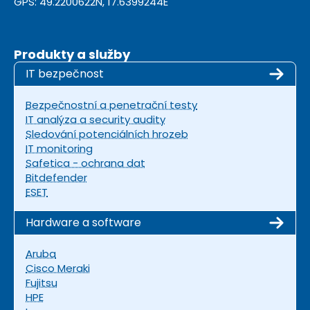
GPS: 49.2200622N, 17.6399244E
Produkty a služby
IT bezpečnost
Bezpečnostní a penetrační testy
IT analýza a security audity
Sledování potenciálních hrozeb
IT monitoring
Safetica - ochrana dat
Bitdefender
ESET
Hardware a software
Aruba
Cisco Meraki
Fujitsu
HPE