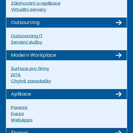
Zálohování a replikace
Virtuální servery
Outsourcing
Outsourcing IT
Servisní služby
Modern Workplace
Surface pro firmy
DITA
Chytré zasedačky
Aplikace
Paveza
Eveza
WebApps
Školení