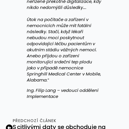
neřízené překotné digitalizace, kdy
nikdo nedomýšlí důsledky….
Útok na počítače a zařízení v
nemocnicích může mít fatální
následky. Stačí, když lékaři
nebudou moci poskytnout
odpovídající léčbu pacientům v
akutním stádiu vážných nemocí.
Anebo přijdou o zařízení
monitorující srdeční tep plodu
jako v případě nemocnice
Springhill Medical Center v Mobile,
Alabama.
“
Ing. Filip Lang – vedoucí oddělení
Implementace
PŘEDCHOZÍ ČLÁNEK
S citlivými daty se obchoduje na