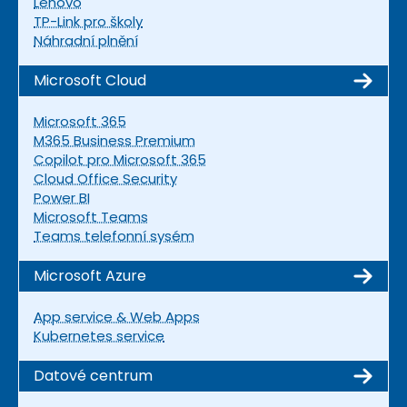
Lenovo
TP-Link pro školy
Náhradní plnění
Microsoft Cloud
Microsoft 365
M365 Business Premium
Copilot pro Microsoft 365
Cloud Office Security
Power BI
Microsoft Teams
Teams telefonní sysém
Microsoft Azure
App service & Web Apps
Kubernetes service
Datové centrum