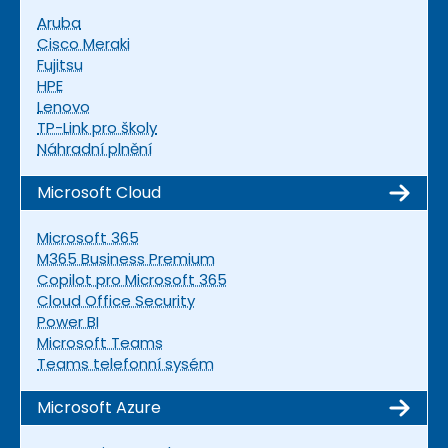
Aruba
Cisco Meraki
Fujitsu
HPE
Lenovo
TP-Link pro školy
Náhradní plnění
Microsoft Cloud
Microsoft 365
M365 Business Premium
Copilot pro Microsoft 365
Cloud Office Security
Power BI
Microsoft Teams
Teams telefonní sysém
Microsoft Azure