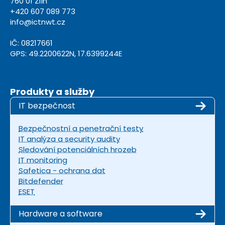
760 01 Zlín
+420 607 089 773
info@ictnwt.cz
IČ: 08217661
GPS: 49.2200622N, 17.6399244E
Produkty a služby
IT bezpečnost
Bezpečnostní a penetrační testy
IT analýza a security audity
Sledování potenciálních hrozeb
IT monitoring
Safetica - ochrana dat
Bitdefender
ESET
Hardware a software