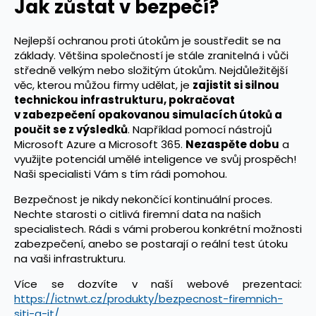
Jak zůstat v bezpečí?
Nejlepší ochranou proti útokům je soustředit se na
základy. Většina společností je stále zranitelná i vůči
středně velkým nebo složitým útokům. Nejdůležitější
věc, kterou můžou firmy udělat, je
zajistit si silnou
technickou infrastrukturu, pokračovat
v zabezpečení opakovanou simulacích útoků a
poučit se z výsledků
. Například pomocí nástrojů
Microsoft Azure a Microsoft 365.
Nezaspěte dobu
a
využijte potenciál umělé inteligence ve svůj prospěch!
Naši specialisti Vám s tím rádi pomohou.
Bezpečnost je nikdy nekončící kontinuální proces.
Nechte starosti o citlivá firemní data na našich
specialistech. Rádi s vámi proberou konkrétní možnosti
zabezpečení, anebo se postarají o reální test útoku
na vaši infrastrukturu.
Více se dozvíte v naší webové prezentaci:
https://ictnwt.cz/produkty/bezpecnost-firemnich-
siti-a-it/