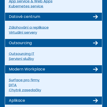
App service & Web Apps
Kubernetes service
Datové centrum
Zálohování a replikace
Virtuální servery
Outsourcing
Outsourcing IT
Servisní služby
Modern Workplace
Surface pro firmy
DITA
Chytré zasedačky
Aplikace