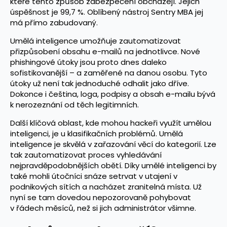
které tento způsob zabezpečení obcházejí. Jejich
úspěšnost je 99,7 %. Oblíbený nástroj Sentry MBA jej
má přímo zabudovaný.
Umělá inteligence umožňuje zautomatizovat
přizpůsobení obsahu e-mailů na jednotlivce. Nové
phishingové útoky jsou proto dnes daleko
sofistikovanější – a zaměřené na danou osobu. Tyto
útoky už není tak jednoduché odhalit jako dříve.
Dokonce i čeština, loga, podpisy a obsah e-mailu bývá
k nerozeznání od těch legitimních.
Další klíčová oblast, kde mohou hackeři využít umělou
inteligenci, je u klasifikačních problémů. Umělá
inteligence je skvělá v zařazování věcí do kategorií. Lze
tak zautomatizovat proces vyhledávání
nejpravděpodobnějších obětí. Díky umělé inteligenci by
také mohli útočníci snáze setrvat v utajení v
podnikových sítích a nacházet zranitelná místa. Už
nyní se tam dovedou nepozorovaně pohybovat
v řádech měsíců, než si jich administrátor všimne.