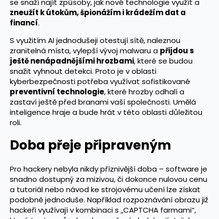
se snaží najít způsoby, jak nové technologie využít a
zneužít k útokům, špionážím i krádežím dat a
financí
.
S využitím AI jednodušeji otestují sítě, naleznou
zranitelná místa, vylepší vývoj malwaru a
přijdou s
ještě nenápadnějšími hrozbami
, které se budou
snažit vyhnout detekci. Proto je v oblasti
kyberbezpečnosti potřeba využívat sofistikované
preventivní technologie
, které hrozby odhalí a
zastaví ještě před branami vaší společnosti. Umělá
inteligence hraje a bude hrát v této oblasti důležitou
roli.
Doba přeje připraveným
Pro hackery nebyla nikdy příznivější doba – software je
snadno dostupný za mizivou, či dokonce nulovou cenu
a tutoriál nebo návod ke strojovému učení lze získat
podobně jednoduše. Například rozpoznávání obrazu již
hackeři využívají v kombinaci s „CAPTCHA farmami“,