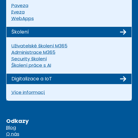
Paveza
Eveza
WebApps
Školení
Uživatelské školení M365
Administrace M365
Security školení
Školení práce s AI
Digitalizace a IoT
Více informací
Odkazy
Blog
O nás