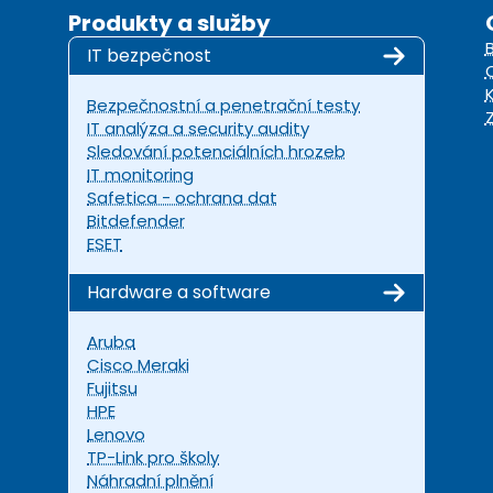
Produkty a služby
IT bezpečnost
Bezpečnostní a penetrační testy
IT analýza a security audity
Sledování potenciálních hrozeb
IT monitoring
Safetica - ochrana dat
Bitdefender
ESET
Hardware a software
Aruba
Cisco Meraki
Fujitsu
HPE
Lenovo
TP-Link pro školy
Náhradní plnění