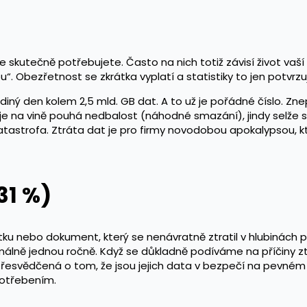
e skutečně potřebujete. Často na nich totiž závisí život vaší
. Obezřetnost se zkrátka vyplatí a statistiky to jen potvrzuj
ý den kolem 2,5 mld. GB dat. A to už je pořádné číslo. Znepok
 je na vině pouhá nedbalost (náhodné smazání), jindy selže 
atastrofa. Ztráta dat je pro firmy novodobou apokalypsou, kt
31 %)
otku nebo dokument, který se nenávratně ztratil v hlubinách 
lně jednou ročně. Když se důkladně podíváme na příčiny ztr
přesvědčená o tom, že jsou jejich data v bezpečí na pevném di
potřebením.