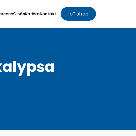
IoT shop
erence
O nás
Kariéra
Kontakt
kalypsa