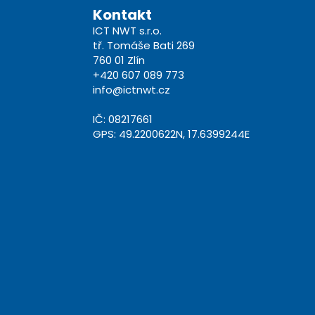
Kontakt
ICT NWT s.r.o.
tř. Tomáše Bati 269
760 01 Zlín
+420 607 089 773
info@ictnwt.cz
IČ: 08217661
GPS: 49.2200622N, 17.6399244E