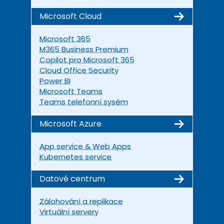
Microsoft Cloud
Microsoft 365
M365 Business Premium
Copilot pro Microsoft 365
Cloud Office Security
Power BI
Microsoft Teams
Teams telefonní sysém
Microsoft Azure
App service & Web Apps
Kubernetes service
Datové centrum
Zálohování a replikace
Virtuální servery