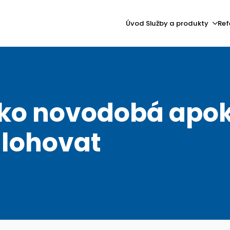
Úvod
Služby a produkty
Ref
jako novodobá apo
álohovat