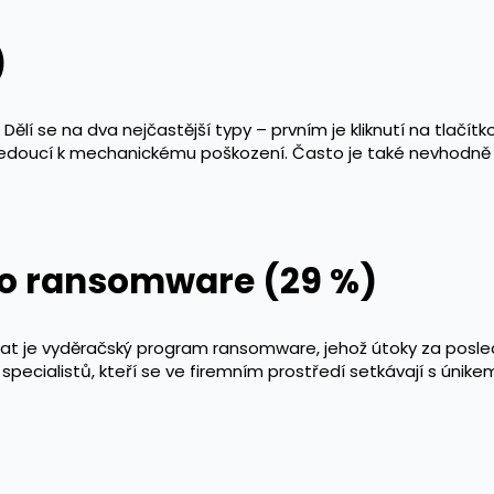
)
 Dělí se na dva nejčastější typy – prvním je kliknutí na tlačí
edoucí k mechanickému poškození. Často je také nevhodně 
bo ransomware (29 %)
 dat je vyděračský program ransomware, jehož útoky za posle
T specialistů, kteří se ve firemním prostředí setkávají s úni