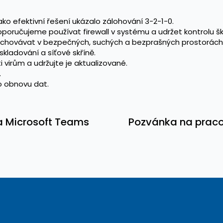
o efektivní řešení ukázalo zálohování 3-2-1-0.
poručujeme používat firewall v systému a udržet kontrolu ško
 uchovávat v bezpečných, suchých a bezprašných prostorách
kladování a síťové skříně.
 virům a udržujte je aktualizované.
.
ro obnovu dat.
na Microsoft Teams
Pozvánka na pracovn