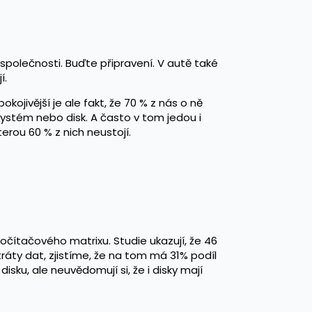
 společnosti. Buďte připravení. V autě také
í.
ojivější je ale fakt, že 70 % z nás o ně
systém nebo disk. A často v tom jedou i
erou 60 % z nich neustojí.
počítačového matrixu. Studie ukazují, že 46
áty dat, zjistíme, že na tom má 31% podíl
sku, ale neuvědomují si, že i disky mají