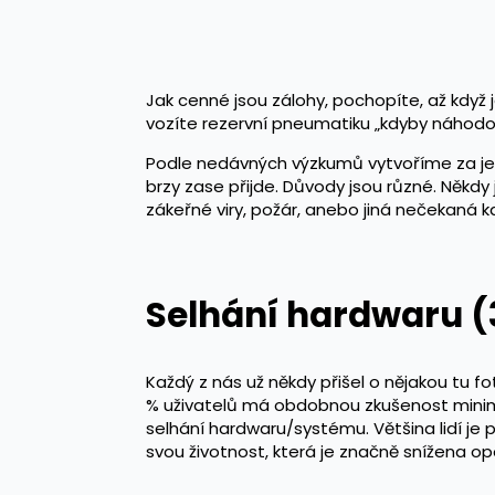
Jak cenné jsou zálohy, pochopíte, až když j
vozíte rezervní pneumatiku „kdyby náhodou“
Podle nedávných výzkumů vytvoříme za jedin
brzy zase přijde. Důvody jsou různé. Někdy
zákeřné viry, požár, anebo jiná nečekaná k
Selhání hardwaru (
Každý z nás už někdy přišel o nějakou tu f
% uživatelů má obdobnou zkušenost minimá
selhání hardwaru/systému. Většina lidí je 
svou životnost, která je značně snížena o