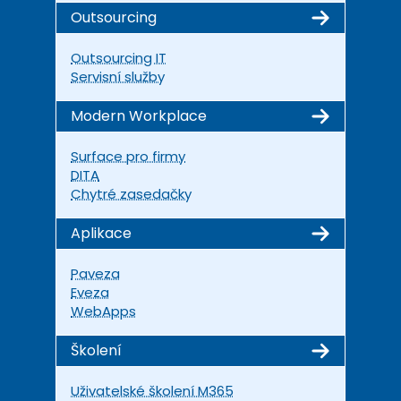
Outsourcing
Outsourcing IT
Servisní služby
Modern Workplace
Surface pro firmy
DITA
Chytré zasedačky
Aplikace
Paveza
Eveza
WebApps
Školení
Uživatelské školení M365