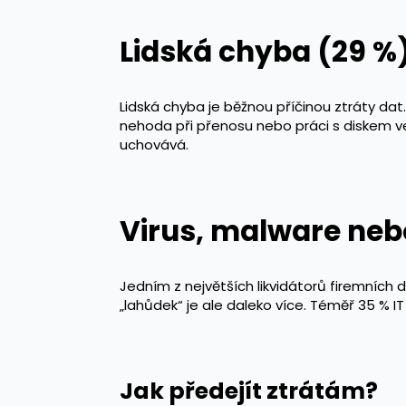
Lidská chyba (29 %
Lidská chyba je běžnou příčinou ztráty dat.
nehoda při přenosu nebo práci s diskem v
uchovává.
Virus, malware ne
Jedním z největších likvidátorů firemních
„lahůdek“ je ale daleko více. Téměř 35 % I
Jak předejít ztrátám?