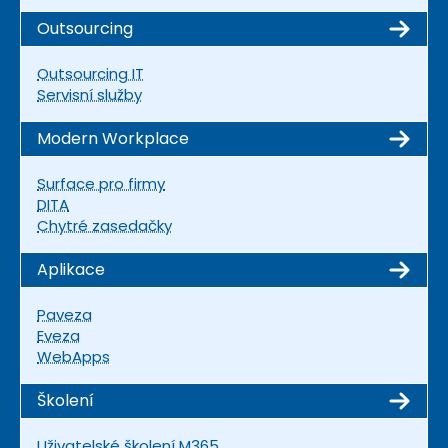
Outsourcing
Outsourcing IT
Servisní služby
Modern Workplace
Surface pro firmy
DITA
Chytré zasedačky
Aplikace
Paveza
Eveza
WebApps
Školení
Uživatelské školení M365