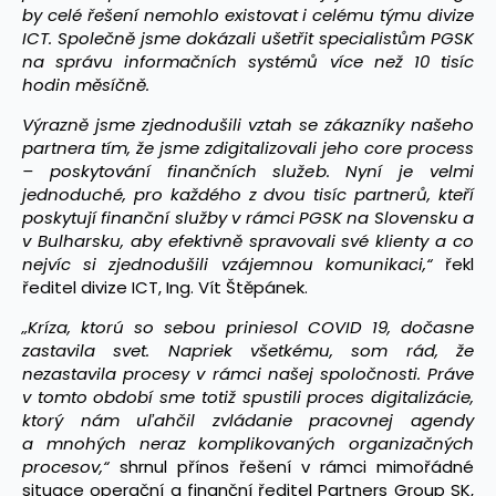
by celé řešení nemohlo existovat i celému týmu divize
ICT. Společně jsme dokázali ušetřit specialistům PGSK
na správu informačních systémů více než 10 tisíc
hodin měsíčně.
Výrazně jsme zjednodušili vztah se zákazníky našeho
partnera tím, že jsme zdigitalizovali jeho core process
– poskytování finančních služeb. Nyní je velmi
jednoduché, pro každého z dvou tisíc partnerů, kteří
poskytují finanční služby v rámci PGSK na Slovensku a
v Bulharsku, aby efektivně spravovali své klienty a co
nejvíc si zjednodušili vzájemnou komunikaci,“
řekl
ředitel divize ICT, Ing. Vít Štěpánek.
„Kríza, ktorú so sebou priniesol COVID 19, dočasne
zastavila svet. Napriek všetkému, som rád, že
nezastavila procesy v rámci našej spoločnosti. Práve
v tomto období sme totiž spustili proces digitalizácie,
ktorý nám uľahčil zvládanie pracovnej agendy
a mnohých neraz komplikovaných organizačných
procesov,“
shrnul přínos řešení v rámci mimořádné
situace operační a finanční ředitel Partners Group SK,