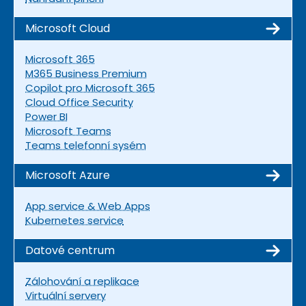
Microsoft Cloud
Microsoft 365
M365 Business Premium
Copilot pro Microsoft 365
Cloud Office Security
Power BI
Microsoft Teams
Teams telefonní sysém
Microsoft Azure
App service & Web Apps
Kubernetes service
Datové centrum
Zálohování a replikace
Virtuální servery