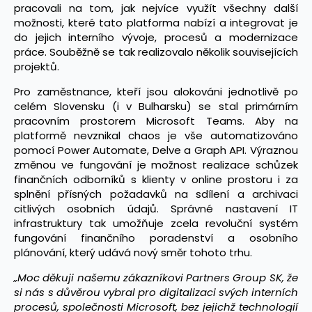
pracovali na tom, jak nejvíce využít všechny další
možnosti, které tato platforma nabízí a integrovat je
do jejich interního vývoje, procesů a modernizace
práce. Souběžně se tak realizovalo několik souvisejících
projektů.
Pro zaměstnance, kteří jsou alokováni jednotlivě po
celém Slovensku (i v Bulharsku) se stal primárním
pracovním prostorem Microsoft Teams. Aby na
platformě nevznikal chaos je vše automatizováno
pomocí Power Automate, Delve a Graph API. Výraznou
změnou ve fungování je možnost realizace schůzek
finančních odborníků s klienty v online prostoru i za
splnění přísných požadavků na sdílení a archivaci
citlivých osobních údajů. Správné nastavení IT
infrastruktury tak umožňuje zcela revoluční systém
fungování finančního poradenství a osobního
plánování, který udává nový směr tohoto trhu.
„Moc děkuji našemu zákazníkovi Partners Group SK, že
si nás s důvěrou vybral pro digitalizaci svých interních
procesů, společnosti Microsoft, bez jejichž technologií