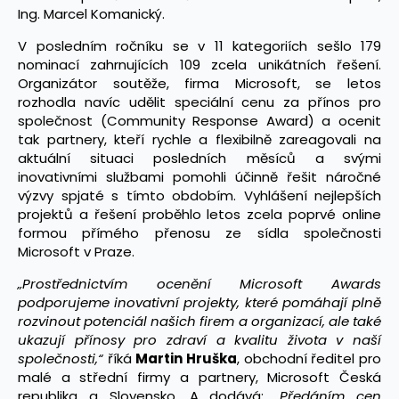
Ing. Marcel Komanický.
V posledním ročníku se v 11 kategoriích sešlo 179
nominací zahrnujících 109 zcela unikátních řešení.
Organizátor soutěže, firma Microsoft, se letos
rozhodla navíc udělit speciální cenu za přínos pro
společnost (Community Response Award) a ocenit
tak partnery, kteří rychle a flexibilně zareagovali na
aktuální situaci posledních měsíců a svými
inovativními službami pomohli účinně řešit náročné
výzvy spjaté s tímto obdobím. Vyhlášení nejlepších
projektů a řešení proběhlo letos zcela poprvé online
formou přímého přenosu ze sídla společnosti
Microsoft v Praze.
„Prostřednictvím ocenění
Microsoft Awards
podporujeme inovativní projekty, které pomáhají plně
rozvinout potenciál našich firem a organizací, ale také
ukazují přínosy pro zdraví a kvalitu života v naší
společnosti,“
říká
Martin Hruška
, obchodní ředitel pro
malé a střední firmy a partnery, Microsoft Česká
republika a Slovensko. A dodává:
„Předáním cen