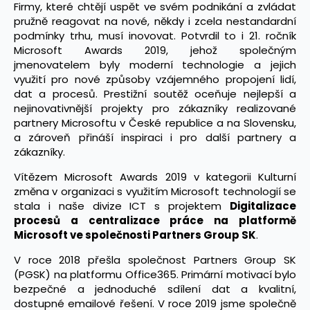
Firmy, které chtějí uspět ve svém podnikání a zvládat
pružně reagovat na nové, někdy i zcela nestandardní
podmínky trhu, musí inovovat. Potvrdil to i 21. ročník
Microsoft Awards 2019, jehož společným
jmenovatelem byly moderní technologie a jejich
využití pro nové způsoby vzájemného propojení lidí,
dat a procesů. Prestižní soutěž oceňuje nejlepší a
nejinovativnější projekty pro zákazníky realizované
partnery Microsoftu v České republice a na Slovensku,
a zároveň přináší inspiraci i pro další partnery a
zákazníky.
Vítězem Microsoft Awards 2019 v kategorii Kulturní
změna v organizaci s využitím Microsoft technologií se
stala i naše divize ICT s projektem
Digitalizace
procesů a centralizace práce na platformě
Microsoft ve společnosti Partners Group SK
.
V roce 2018 přešla společnost Partners Group SK
(PGSK) na platformu Office365. Primární motivací bylo
bezpečné a jednoduché sdílení dat a kvalitní,
dostupné emailové řešení. V roce 2019 jsme společně