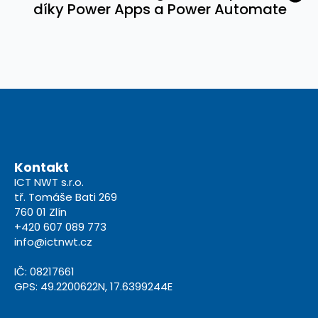
díky Power Apps a Power Automate
Kontakt
ICT NWT s.r.o.
tř. Tomáše Bati 269
760 01 Zlín
+420 607 089 773
info@ictnwt.cz
IČ: 08217661
GPS: 49.2200622N, 17.6399244E