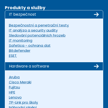
Produkty a služby
IT bezpečnost
Bezpečnostní a penetrační testy
IT analýza a security audity
Sledování potenciálních hrozeb
IT monitoring
Safetica - ochrana dat
Bitdefender
ESET
Hardware a software
Aruba
Cisco Meraki
Fujitsu
HPE
Lenovo
TP-Link pro školy
Náhradní plnění