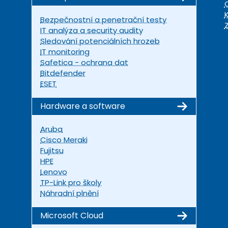
Bezpečnostní a penetrační testy
IT analýza a security audity
Sledování potenciálních hrozeb
IT monitoring
Safetica - ochrana dat
Bitdefender
ESET
Hardware a software
Aruba
Cisco Meraki
Fujitsu
HPE
Lenovo
TP-Link pro školy
Náhradní plnění
Microsoft Cloud