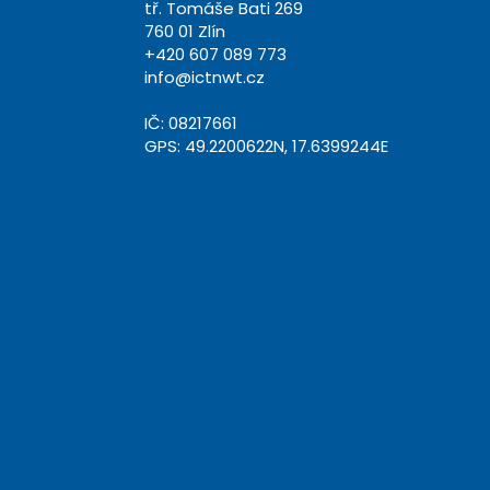
tř. Tomáše Bati 269
760 01 Zlín
+420 607 089 773
info@ictnwt.cz
IČ: 08217661
GPS: 49.2200622N, 17.6399244E