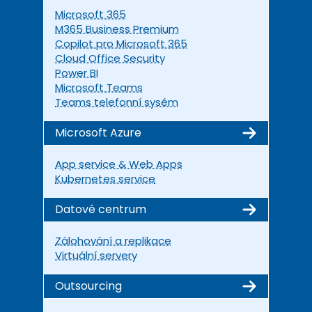
Microsoft 365
M365 Business Premium
Copilot pro Microsoft 365
Cloud Office Security
Power BI
Microsoft Teams
Teams telefonní sysém
Microsoft Azure
App service & Web Apps
Kubernetes service
Datové centrum
Zálohování a replikace
Virtuální servery
Outsourcing