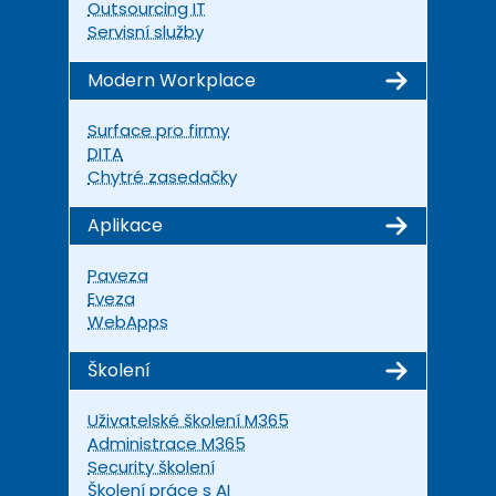
Outsourcing IT
Servisní služby
Modern Workplace
Surface pro firmy
DITA
Chytré zasedačky
Aplikace
Paveza
Eveza
WebApps
Školení
Uživatelské školení M365
Administrace M365
Security školení
Školení práce s AI