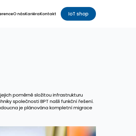
IoT shop
erence
O nás
Kariéra
Kontakt
jejich poměrně složitou infrastrukturu
iky společnosti BPT našli funkční řešení.
o budoucna je plánována kompletní migrace