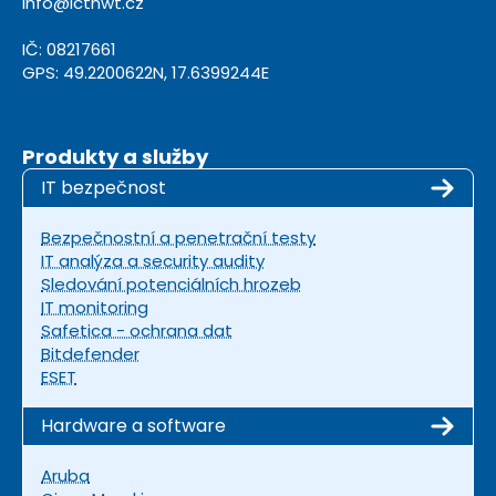
info@ictnwt.cz
IČ: 08217661
GPS: 49.2200622N, 17.6399244E
Produkty a služby
IT bezpečnost
Bezpečnostní a penetrační testy
IT analýza a security audity
Sledování potenciálních hrozeb
IT monitoring
Safetica - ochrana dat
Bitdefender
ESET
Hardware a software
Aruba