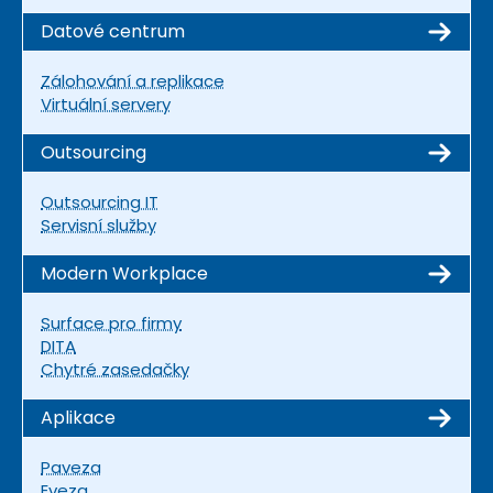
Datové centrum
Zálohování a replikace
Virtuální servery
Outsourcing
Outsourcing IT
Servisní služby
Modern Workplace
Surface pro firmy
DITA
Chytré zasedačky
Aplikace
Paveza
Eveza