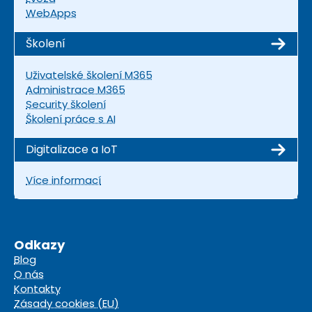
WebApps
Školení
Uživatelské školení M365
Administrace M365
Security školení
Školení práce s AI
Digitalizace a IoT
Více informací
Odkazy
Blog
O nás
Kontakty
Zásady cookies (EU)