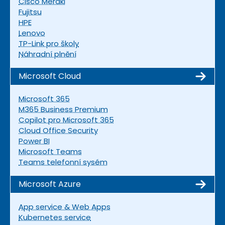
Cisco Meraki
Fujitsu
HPE
Lenovo
TP-Link pro školy
Náhradní plnění
Microsoft Cloud
Microsoft 365
M365 Business Premium
Copilot pro Microsoft 365
Cloud Office Security
Power BI
Microsoft Teams
Teams telefonní sysém
Microsoft Azure
App service & Web Apps
Kubernetes service