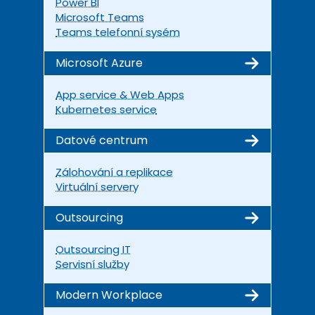
Power BI
Microsoft Teams
Teams telefonní sysém
Microsoft Azure
App service & Web Apps
Kubernetes service
Datové centrum
Zálohování a replikace
Virtuální servery
Outsourcing
Outsourcing IT
Servisní služby
Modern Workplace