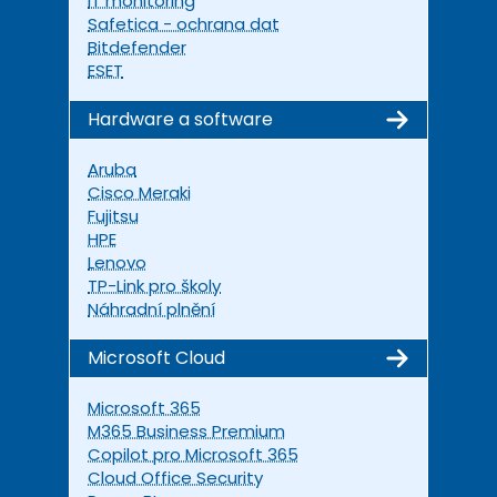
IT monitoring
Safetica - ochrana dat
Bitdefender
ESET
Hardware a software
Aruba
Cisco Meraki
Fujitsu
HPE
Lenovo
TP-Link pro školy
Náhradní plnění
Microsoft Cloud
Microsoft 365
M365 Business Premium
Copilot pro Microsoft 365
Cloud Office Security