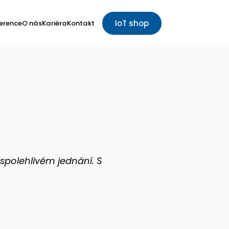
IoT shop
erence
O nás
Kariéra
Kontakt
spolehlivém jednání. S