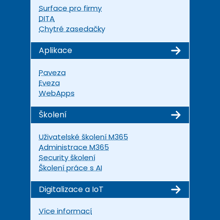
Surface pro firmy
DITA
Chytré zasedačky
Aplikace
Paveza
Eveza
WebApps
Školení
Uživatelské školení M365
Administrace M365
Security školení
Školení práce s AI
Digitalizace a IoT
Více informací