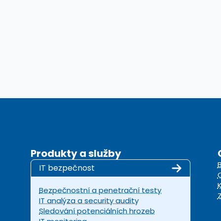
Produkty a služby
IT bezpečnost
Bezpečnostní a penetrační testy
IT analýza a security audity
Sledování potenciálních hrozeb